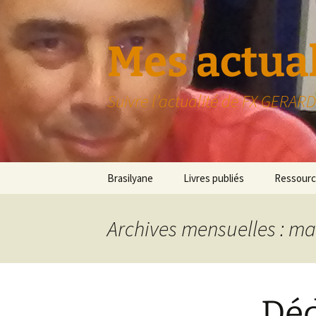
Aller
au
contenu
Mes actual
Suivre l’actualité de FX GERARD
Brasilyane
Livres publiés
Ressourc
Archives mensuelles : ma
Déd