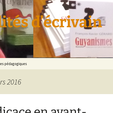
ités d’écrivain
es pédagogiques
rs 2016
icace en avant-