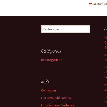
Laisser u
Rechercher :
A
U
G
G
Catégories
R
Uncategorized
d
C
d
F
Méta
R
S
Connexion
C
Flux des publications
F
Flux des commentaires