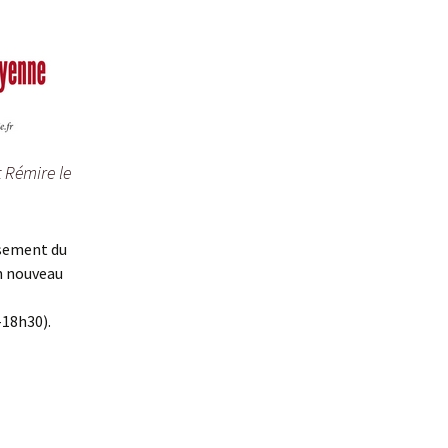
 Rémire le
isement du
on nouveau
-18h30).