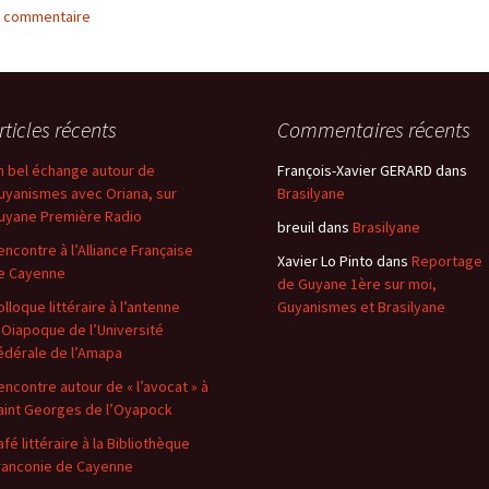
n commentaire
rticles récents
Commentaires récents
n bel échange autour de
François-Xavier GERARD
dans
uyanismes avec Oriana, sur
Brasilyane
uyane Première Radio
breuil
dans
Brasilyane
encontre à l’Alliance Française
Xavier Lo Pinto
dans
Reportage
e Cayenne
de Guyane 1ère sur moi,
olloque littéraire à l’antenne
Guyanismes et Brasilyane
’Oiapoque de l’Université
édérale de l’Amapa
encontre autour de « l’avocat » à
aint Georges de l’Oyapock
afé littéraire à la Bibliothèque
ranconie de Cayenne