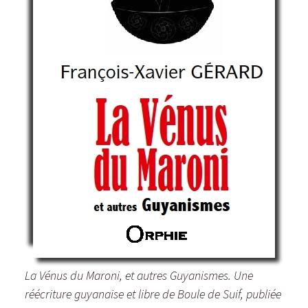
La Vénus du Maroni, et autres Guyanismes. Une
réécriture guyanaise et libre de Boule de Suif, publiée