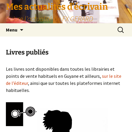
Aller
Mes actualités d’écrivain
au
Suivre l’actualité de FX GERARD
contenu
Recherc
Menu
Livres publiés
Les livres sont disponibles dans toutes les librairies et
points de vente habituels en Guyane et ailleurs,
sur le site
de l’éditeur
, ainsi que sur toutes les plateformes internet
habituelles.