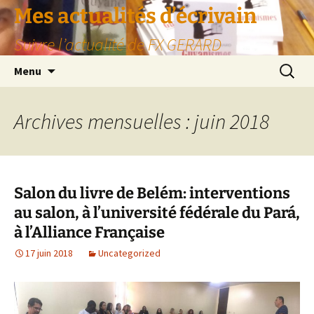
Aller
Mes actualités d’écrivain
au
Suivre l’actualité de FX GERARD
contenu
Recherc
Menu
Archives mensuelles : juin 2018
Salon du livre de Belém: interventions
au salon, à l’université fédérale du Pará,
à l’Alliance Française
17 juin 2018
Uncategorized