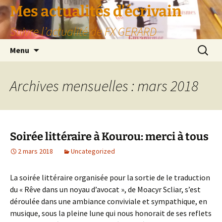
Aller
Mes actualités d’écrivain
au
Suivre l’actualité de FX GERARD
contenu
Recherc
Menu
Archives mensuelles : mars 2018
Soirée littéraire à Kourou: merci à tous
2 mars 2018
Uncategorized
La soirée littéraire organisée pour la sortie de le traduction
du « Rêve dans un noyau d’avocat », de Moacyr Scliar, s’est
déroulée dans une ambiance conviviale et sympathique, en
musique, sous la pleine lune qui nous honorait de ses reflets