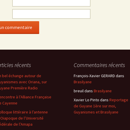
rticles récents
Commentaires récents
n bel échange autour de
François-Xavier GERARD
dans
uyanismes avec Oriana, sur
Brasilyane
uyane Première Radio
breuil
dans
Brasilyane
encontre à l’Alliance Française
Xavier Lo Pinto
dans
Reportage
e Cayenne
de Guyane 1ère sur moi,
olloque littéraire à l’antenne
Guyanismes et Brasilyane
’Oiapoque de l’Université
édérale de l’Amapa