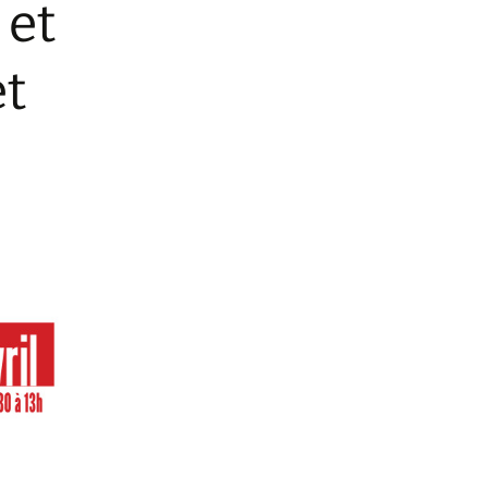
 et
et