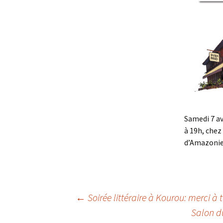
Samedi 7 av
à 19h, chez
d’Amazonie 
Navigation
←
Soirée littéraire à Kourou: merci à 
Salon du