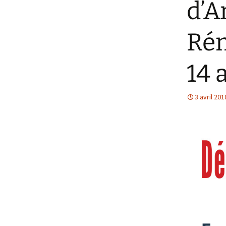
d’A
Rém
14 
3 avril 201