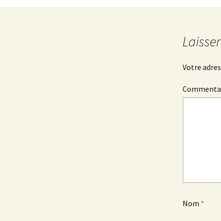
des
articles
Laisse
Votre adres
Commenta
Nom
*