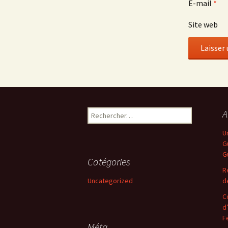
E-mail
*
Site web
Rechercher :
A
U
G
G
Catégories
R
Uncategorized
d
C
d
F
Méta