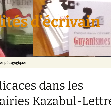
ités d’écrivain
es pédagogiques
icaces dans les
rairies Kazabul-Lettr