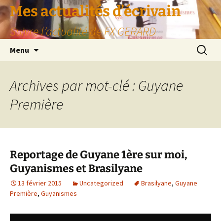
Aller
Mes actualités d’écrivain
au
Suivre l’actualité de FX GERARD
contenu
Recherc
Menu
Archives par mot-clé : Guyane
Première
Reportage de Guyane 1ère sur moi,
Guyanismes et Brasilyane
13 février 2015
Uncategorized
Brasilyane
,
Guyane
Première
,
Guyanismes