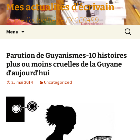
Aller
Mes actualités d’écrivain
au
Suivre l’actualité de FX GERARD
contenu
Recherc
Menu
Parution de Guyanismes-10 histoires
plus ou moins cruelles de la Guyane
d’aujourd’hui
25 mai 2014
Uncategorized