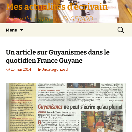
Aller
Mes actualités d’écrivain
au
Suivre l’actualité de FX GERARD
contenu
Recherc
Menu
Un article sur Guyanismes dans le
quotidien France Guyane
25 mai 2014
Uncategorized